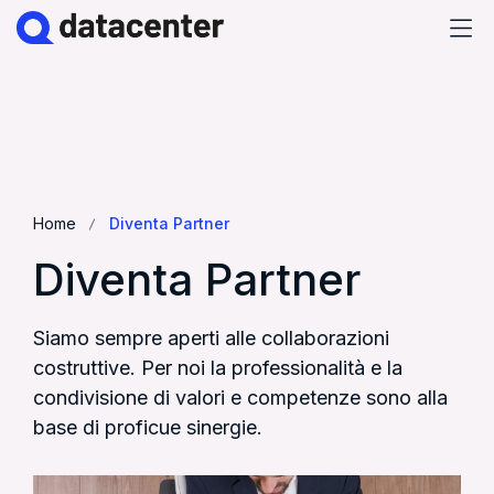
Home
Che cos'è?
Quanto costa?
Home
Diventa Partner
Diventa Partner
Diventa Partner
NORD EST SYSTEMS
Siamo sempre aperti alle collaborazioni
costruttive. Per noi la professionalità e la
contattaci
condivisione di valori e competenze sono alla
base di proficue sinergie.